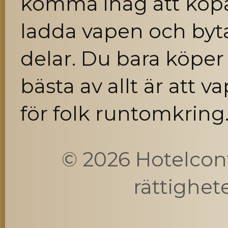
komma ihåg att köpa
ladda vapen och byt
delar. Du bara köper
bästa av allt är att v
för folk runtomkring
© 2026 Hotelcont
rättighet