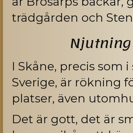
är Brösarps backar, 
trädgården och Sten
Njutning 
I Skåne, precis som i 
Sverige, är rökning 
platser, även utomhu
Det är gott, det är s