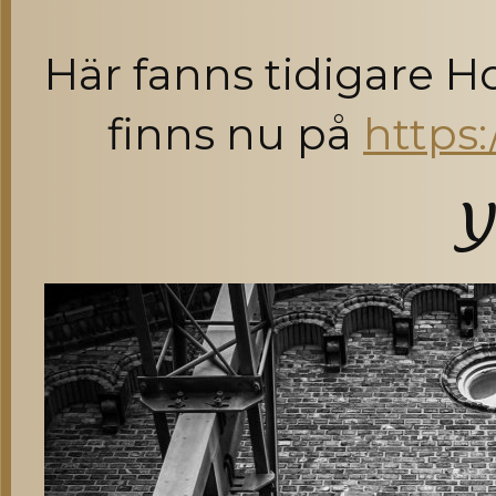
Här fanns tidigare H
finns nu på
https:
Y