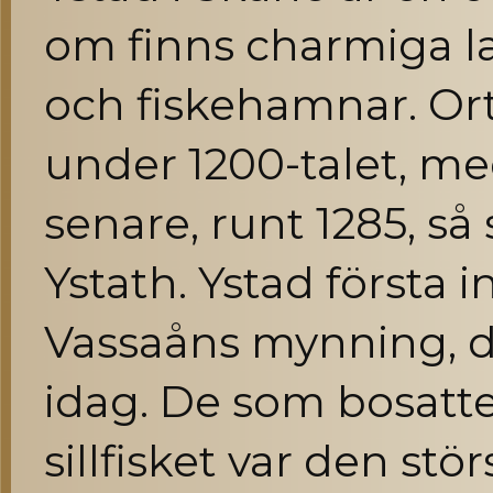
om finns charmiga l
och fiskehamnar. O
under 1200-talet, me
senare, runt 1285, s
Ystath. Ystad första 
Vassaåns mynning, dä
idag. De som bosatte 
sillfisket var den s