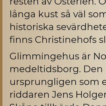
resten av Österlen. Ö
långa kust så väl so
historiska sevärdhet
finns Christinehofs 
Glimmingehus är No
medeltidsborg. Den
ursprungligen som e
riddaren Jens Holger